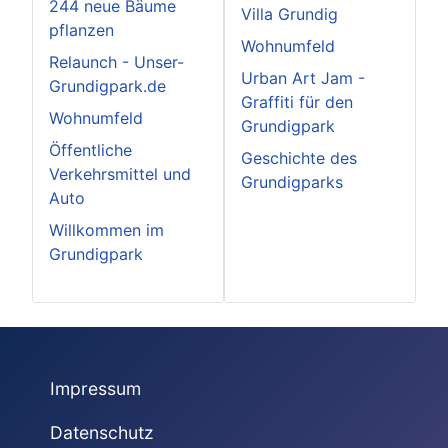
244 neue Bäume
Villa Grundig
pflanzen
Wohnumfeld
Relaunch - Unser-
Urban Art Jam -
Grundigpark.de
Graffiti für den
Wohnumfeld
Grundigpark
Öffentliche
Geschichte des
Verkehrsmittel und
Grundigparks
Auto
Willkommen im
Grundigpark
Impressum
Datenschutz